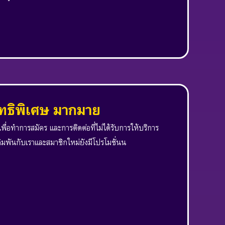
สิทธิพิเศษ มากมาย
เพื่อทำการสมัคร และการติดต่อที่ไม่ได้รับการให้บริการ
เดิมพันกับเราและสมาชิกใหม่ยังมีโปรโมชั่นน