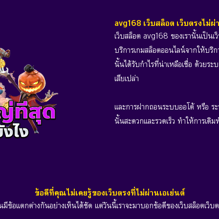
avg168 เว็บสล็อต เว็บตรงไม่ผ่า
เว็บสล็อต avg168 ของเรานั้นเป็นเว็
บริการเกมสล็อตออนไลน์จากให้บริก
นั้นได้รับกำไรที่น่าเหลือเชื่อ ด้ว
เสียเปล่า
และการฝากถอนระบบออโต้ หรือ ระบบ
นั้นสะดวกและรวดเร็ว ทำให้การเดิมพ
ข้อดีที่คุณไม่เคยรู้ของเว็บตรงที่ไม่ผ่านเอเย่นต์
นมีข้อแตกต่างกันอย่างเห็นได้ชัด แต่วันนี้เราจะมาบอกข้อดีของเว็บสล็อตเว็บตรง