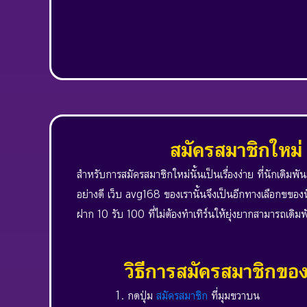
สมัครสมาชิกใหม่ 
สำหรับการสมัครสมาชิกใหม่นั้นเป็นเรื่องง่าย ที่นักเดิมพ
อย่างดี เว็บ avg168 ของเรานั้นจึงเป็นอีกทางเลือกขของน
ฝาก 10 รับ 100 ที่ไม่ต้องทำเทิร์นให้ยุ่งยากสามารถเดิมพั
วิธีการสมัครสมาชิกขอ
กดปุ่ม
สมัครสมาชิก
ที่มุมขวาบน