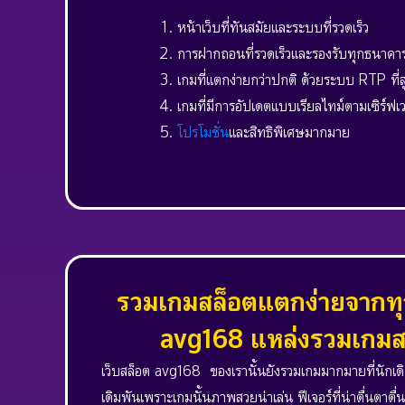
หน้าเว็บที่ทันสมัยและระบบที่รวดเร็ว
การฝากถอนที่รวดเร็วและรองรับทุกธนาคา
เกมที่แตกง่ายกว่าปกติ ด้วยระบบ RTP ที่สูง
เกมที่มีการอัปเดตแบบเรียลไทม์ตามเซิร์ฟเว
โปรโมชั่น
และสิทธิพิเศษมากมาย
รวมเกมสล็อตแตกง่ายจากทุกค
avg168 แหล่งรวมเกมส
เว็บสล็อต
avg168
ของเรานั้นยังรวมเกมมากมายที่นักเด
เดิมพันเพราะเกมนั้นภาพสวยน่าเล่น ฟีเจอร์ที่น่าตื่นตาตื่