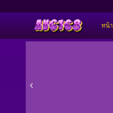
Skip
to
content
หน้