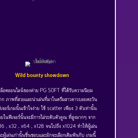
Wild bounty showdown
ล็อตออนไลน์ของค่าย PG SOFT ที่ได้รับความนิยม
าก ภาพที่สวยและน่าเล่นที่มาในตรีมสาวคาวบอยตะวัน
ีเจอร์เกมนั้นเข้าใจง่าย ใช้ scatter เพียง 3 ตัวเท่านั้น
ในฟีเจอร์นั้นจะมีการไล่ระดับตัวคูณ ที่สูงมากๆ จาก
16 , x32 , x64 , x128 จนไปถึง x1024 ทำให้ผู้เล่น
ะผู้เล่นเก่านั้นชื่นชอบและมักจะเลือกเดิมพันกับ เกมนี้