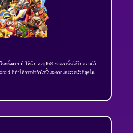
นได้ในครั้งแรก ทำให้เว็บ avg168 ของเรานั้นได้รับความไว้
ndroid ที่ทำให้การทำกำไรนั้นสะดวกและรวดเร็วที่สุดใน