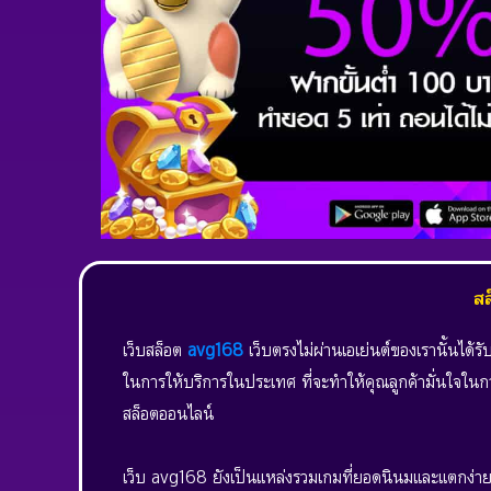
สล
เว็บสล็อต
avg168
เว็บตรงไม่ผ่านเอเย่นต์ของเรานั้นได้รั
ในการให้บริการในประเทศ ที่จะทำให้คุณลูกค้ามั่นใจในก
สล็อตออนไลน์
เว็บ avg168 ยังเป็นแหล่งรวมเกมที่ยอดนินมและแตกง่