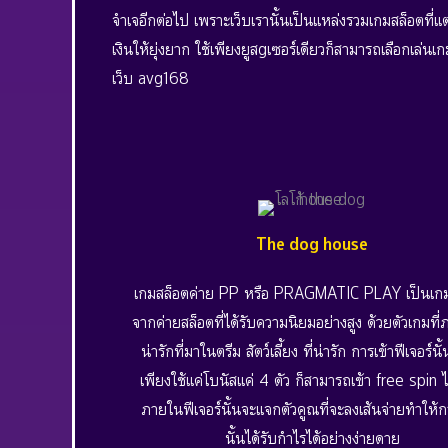
จำเจอีกต่อไป เพราะเว็บเรานั้นเป็นแหล่งรวมเกมสล็อตที่แต
เงินให้ยุ่งยาก
ใช้เพียงยูส
g
เซอร์เดียวก็สามารถเลือกเล่นเก
เว็บ
avg168
The dog house
เกมสล็อตค่าย PP หรือ PRAGMATIC PLAY เป็นเกมท
จากค่ายสล็อตที่ได้รับความนิยมอย่างสูง ด้วยตัวเกมที
น่ารักที่มาในตรีม สัตว์เลี้ยง ที่น่ารัก การเข้าฟีเจอร์นั้
เพียงใช้แค่โบนัสแค่ 4 ตัว ก็สามารถเข้า free spin ไ
ภายในฟีเจอร์นั้นจะแจกตัวคูณที่จะลงเส้นจ่ายทำให้ก
นั้นได้รับกำไรได้อย่างง่ายดาย