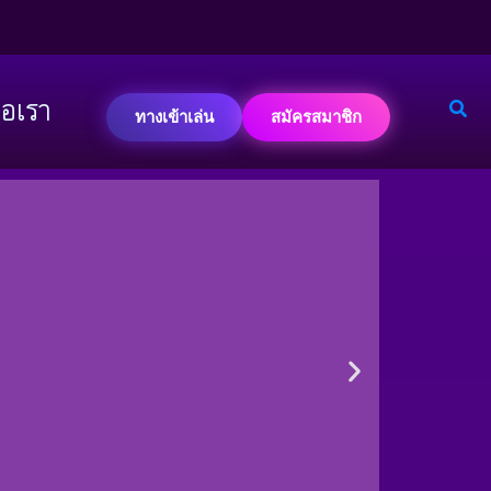
่อเรา
Searc
ทางเข้าเล่น
สมัครสมาชิก