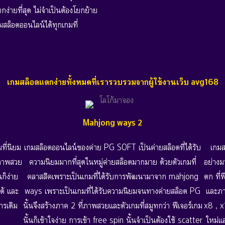
กง่ายที่สุด ไม่จำเป็นต้องโยกย้าย
มสล็อตออนไลน์ได้ทุกเกมที่
เกมสล็อตแตกง่ายทั้งหมดที่เรารวบรวมจากผู้ใช้งานเว็บ avg168
Mahjong ways 2
ี่นิยม
เกมสล็อตออนไลน์ของค่าย PG SOFT เป็นค่ายสล็อตที่ได้รับ
เกมส
่ภาพสวย
ความนิยมมากที่สุดในหมู่ค่ายสล็อตมากมาย ด้วยตัวเกมที่
อย่างม
นก็ง่าย
คลาสสิคเพราะเป็นเกมที่ได้รับการพัฒนามาจาก mahjong
ตก ที่ฟ
ด้ และ
ways เพราะเป็นเกมที่ได้รับความนิยมจนทางค่ายสล็อต PG
และภาย
ารเดิม
นั้นจึงสร้างภาค 2 ที่ภาพสวยและตัวเกมที่สมูทกว่า ฟีเจอร์เกม
x8 , x
นั้นก็เข้าใจง่าย การเข้า free spin นั้นจำเป็นต้องใช้ scatter
ใหม่แล