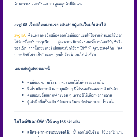
ด้านความปลอดภัยและการดูแลลูกค้าที่ชัดเจน
avg168 เว็บสล็อตมาแรง เล่นง่ายผู้เล่นใหม่ก็เล่นได้
avg168
คือแพลตฟอร์มสล็อตออนไลน์ที่ออกแบบให้ใช้งานง่ายและใช้เวลา
ให้น้อยที่สุดกับงานจุกจิก ผู้เล่นกดสมัครด้วยเบอร์โทรฯ/เลขที่บัญชีหรือ
วอลเล็ต จากนั้นระบบจะยืนยันและเปิดใช้งานให้ทันที จุดประสงค์คือ “ลด
การคลิกที่ไม่จำเป็น” และพาคุณไปถึงหน้าเกมได้เร็วที่สุด
เหมาะกับผู้เล่นประเภทนี้
คนที่ชอบความเร็ว ฝาก–ถอนออโต้ไม่ต้องรอแอดมิน
มือใหม่ที่อยากเริ่มจากทุนเล็ก ๆ มีโปรรองรับและเบทเริ่มต้นต่ำ
คนชอบเปลี่ยนเกม/ค่ายบ่อย ๆ เพราะมีให้เลือกหลากหลาย
ผู้เล่นมือถือเป็นหลัก ที่ต้องการอินเทอร์เฟซสบายตา โหลดไว
ไฮไลต์ฟีเจอร์ที่ทำให้ avg168 น่าเล่น
สมัคร–ฝาก–ถอนระบบออโต้
: ขั้นตอนไม่ซับซ้อน ใช้เวลาไม่นาน