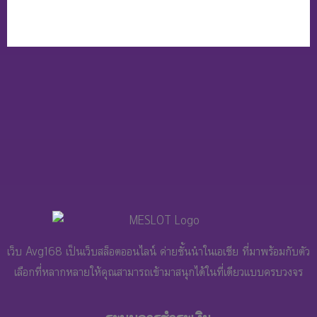
« Previous
Next »
เว็บ Avg168 เป็นเว็บสล็อตออนไลน์ ค่ายชั้นนำในเอเชีย ที่มาพร้อมกับตัว
เลือกที่หลากหลายให้คุณสามารถเข้ามาสนุกได้ในที่เดียวแบบครบวงจร