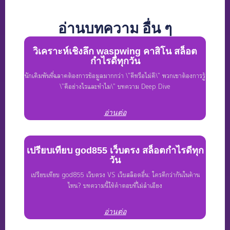
อ่านบทความ อื่น ๆ
วิเคราะห์เชิงลึก waspwing คาสิโน สล็อต
กำไรดีทุกวัน
นักเดิมพันที่ฉลาดต้องการข้อมูลมากกว่า \”ดีหรือไม่ดี\” พวกเขาต้องการรู้
\”ดีอย่างไรและทำไม\” บทความ Deep Dive
อ่านต่อ
เปรียบเทียบ god855 เว็บตรง สล็อตกำไรดีทุก
วัน
เปรียบเทียบ god855 เว็บตรง VS เว็บสล็อตอื่น: ใครดีกว่ากันในด้าน
ไหน? บทความนี้ให้คำตอบที่ไม่ลำเอียง
อ่านต่อ